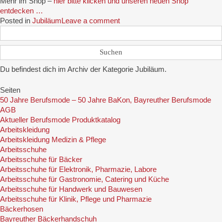
Mehr im Shop –
hier bitte klicken und unseren neuen Shop
entdecken …
Posted in
Jubiläum
Leave a comment
Suchen
nach:
Du befindest dich im Archiv der Kategorie Jubiläum.
Seiten
50 Jahre Berufsmode – 50 Jahre BaKon, Bayreuther Berufsmode
AGB
Aktueller Berufsmode Produktkatalog
Arbeitskleidung
Arbeitskleidung Medizin & Pflege
Arbeitsschuhe
Arbeitsschuhe für Bäcker
Arbeitsschuhe für Elektronik, Pharmazie, Labore
Arbeitsschuhe für Gastronomie, Catering und Küche
Arbeitsschuhe für Handwerk und Bauwesen
Arbeitsschuhe für Klinik, Pflege und Pharmazie
Bäckerhosen
Bayreuther Bäckerhandschuh