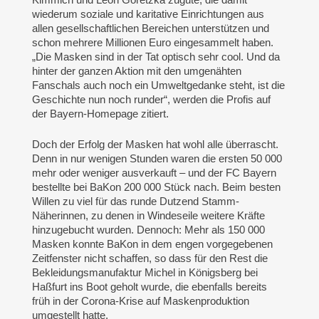
wiederum soziale und karitative Einrichtungen aus
allen gesellschaftlichen Bereichen unterstützen und
schon mehrere Millionen Euro eingesammelt haben.
„Die Masken sind in der Tat optisch sehr cool. Und da
hinter der ganzen Aktion mit den umgenähten
Fanschals auch noch ein Umweltgedanke steht, ist die
Geschichte nun noch runder“, werden die Profis auf
der Bayern-Homepage zitiert.
Doch der Erfolg der Masken hat wohl alle überrascht.
Denn in nur wenigen Stunden waren die ersten 50 000
mehr oder weniger ausverkauft – und der FC Bayern
bestellte bei BaKon 200 000 Stück nach. Beim besten
Willen zu viel für das runde Dutzend Stamm-
Näherinnen, zu denen in Windeseile weitere Kräfte
hinzugebucht wurden. Dennoch: Mehr als 150 000
Masken konnte BaKon in dem engen vorgegebenen
Zeitfenster nicht schaffen, so dass für den Rest die
Bekleidungsmanufaktur Michel in Königsberg bei
Haßfurt ins Boot geholt wurde, die ebenfalls bereits
früh in der Corona-Krise auf Maskenproduktion
umgestellt hatte.