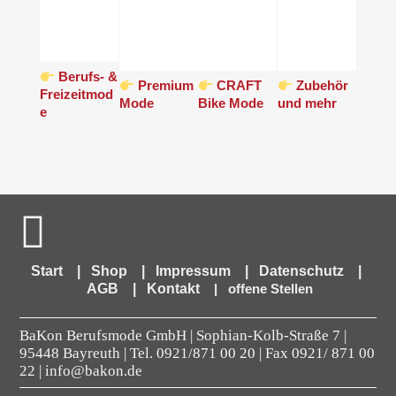
Berufs- &
Premium
CRAFT
Zubehör
Freizeitmod
Mode
Bike Mode
und mehr
e
Start
|
Shop
|
Impressum
|
Datenschutz
|
AGB
|
Kontakt
|
offene Stellen
BaKon Berufsmode GmbH | Sophian-Kolb-Straße 7 |
95448 Bayreuth | Tel.
0921/871 00 20
| Fax 0921/ 871 00
22 | info@bakon.de