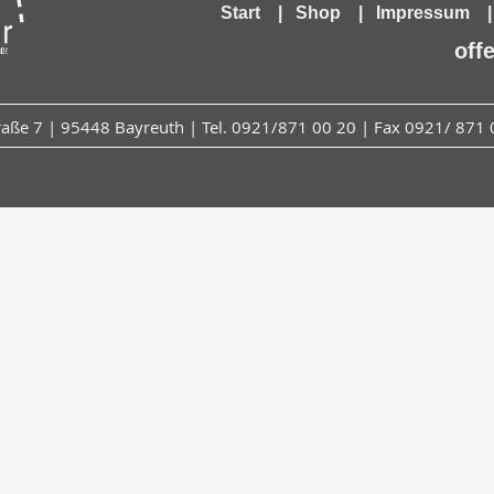
Start
|
Shop
|
Impressum
off
ße 7 | 95448 Bayreuth | Tel.
0921/871 00 20
| Fax 0921/ 871 