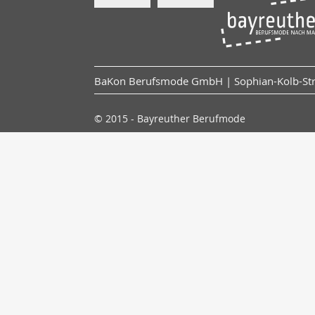
BaKon Berufsmode GmbH | Sophian-Kolb-Stra
© 2015 - Bayreuther Berufmode