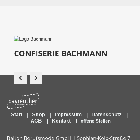
CONFISERIE BACHMANN
Start
|
Shop
|
Impressum
|
Datenschutz
|
AGB
|
Kontakt
|
offene Stellen
BaKon Berufsmode GmbH | Sophian-Kolb-Straße 7